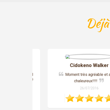
Déjà
y
Cidokeno Walker
nt Accueil
Moment très agréable et accueil
 unique Je
chaleureux!!!!
26/07/2016