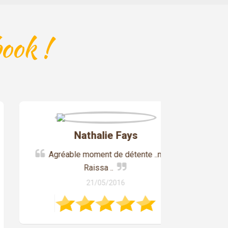
ook !
Nathalie Fays
Agréable moment de détente ..merci
Très 
Merci pour 
Raissa ..
21/05/2016