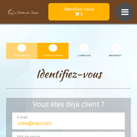
Identifiez-vous
0
1
2
3
4
MON PANIER
IDENTIFICATION
LIVRAISON
PAIEMENT
Identifiez-vous
Vous êtes déjà client ?
E-mail
Mot de passe